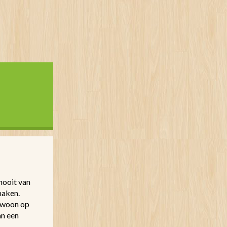
nooit van
maken.
gewoon op
an een