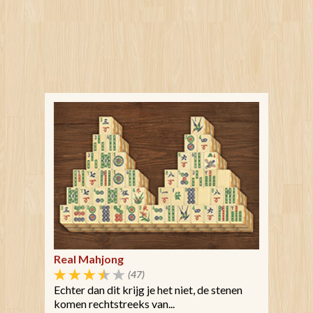
Real Mahjong
(47)
Echter dan dit krijg je het niet, de stenen
komen rechtstreeks van...