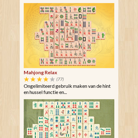
Mahjong Relax
(77)
Ongelimiteerd gebruik maken van de hint
en hussel functie en...