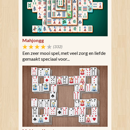
Mahjongg
(332)
Een zeer mooi spel, met veel zorg en liefde
gemaakt speciaal voor...