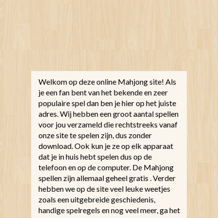
Welkom op deze online Mahjong site! Als
je een fan bent van het bekende en zeer
populaire spel dan ben je hier op het juiste
adres. Wij hebben een groot aantal spellen
voor jou verzameld die rechtstreeks vanaf
onze site te spelen zijn, dus zonder
download. Ook kun je ze op elk apparaat
dat je in huis hebt spelen dus op de
telefoon en op de computer. De Mahjong
spellen zijn allemaal geheel gratis . Verder
hebben we op de site veel leuke weetjes
zoals een uitgebreide geschiedenis,
handige spelregels en nog veel meer, ga het