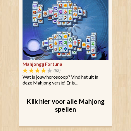
Mahjongg Fortuna
(52)
Wat is jouw horoscoop? Vind het uit in
deze Mahjong versie! Er is...
Klik hier voor alle Mahjong
spellen